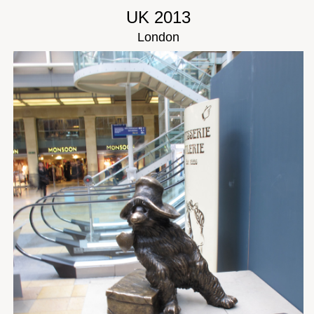
UK 2013
London